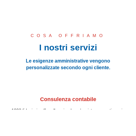
COSA OFFRIAMO
I nostri servizi
Le esigenze amministrative vengono
personalizzate secondo ogni cliente.
Consulenza contabile
1803 fiduciaria offre alle aziende un’assistenza continua, in
grado di accompagnare il cliente nella gestione della
propria attività.