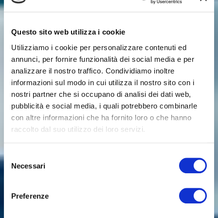
Questo sito web utilizza i cookie
Utilizziamo i cookie per personalizzare contenuti ed
annunci, per fornire funzionalità dei social media e per
analizzare il nostro traffico. Condividiamo inoltre
La fiduciaria su
informazioni sul modo in cui utilizza il nostro sito con i
misura
nostri partner che si occupano di analisi dei dati web,
pubblicità e social media, i quali potrebbero combinarle
con altre informazioni che ha fornito loro o che hanno
raccolto dal suo utilizzo dei loro servizi.
Per i bisogni amministrativi di clienti privati, piccole
e medie aziende.
Selezione
Necessari
del
consenso
Contattaci
Preferenze