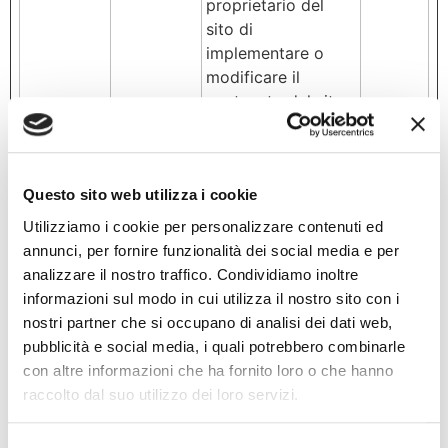
proprietario del
sito di
implementare o
modificare il
contenuto del sito
in tempo reale.
wordpress
1803.swiss
Utilizzato per
Session
_test_cook
verificare se il
e
Questo sito web utilizza i cookie
ie
browser dell'utente
Utilizziamo i cookie per personalizzare contenuti ed
supporta i cookie.
annunci, per fornire funzionalità dei social media e per
analizzare il nostro traffico. Condividiamo inoltre
informazioni sul modo in cui utilizza il nostro sito con i
Who we are
nostri partner che si occupano di analisi dei dati web,
pubblicità e social media, i quali potrebbero combinarle
Our website address is: https://1803.swiss.
con altre informazioni che ha fornito loro o che hanno
Comments
raccolto dal suo utilizzo dei loro servizi.
When visitors leave comments on the site we collect the data