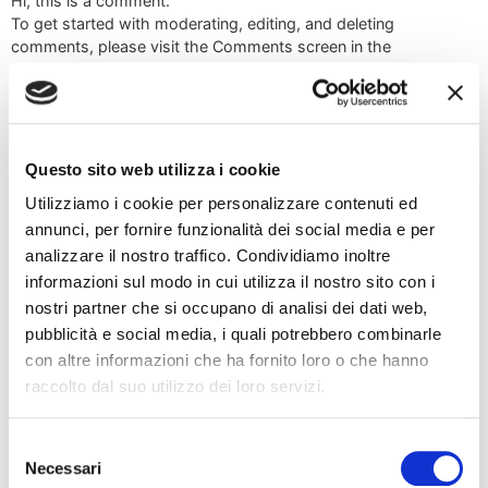
Hi, this is a comment.
To get started with moderating, editing, and deleting
comments, please visit the Comments screen in the
dashboard.
Commenter avatars come from
Gravatar
.
Reply
Questo sito web utilizza i cookie
Leave a Reply
Utilizziamo i cookie per personalizzare contenuti ed
annunci, per fornire funzionalità dei social media e per
Your email address will not be published.
Required
analizzare il nostro traffico. Condividiamo inoltre
fields are marked
*
informazioni sul modo in cui utilizza il nostro sito con i
nostri partner che si occupano di analisi dei dati web,
Comment
*
pubblicità e social media, i quali potrebbero combinarle
con altre informazioni che ha fornito loro o che hanno
raccolto dal suo utilizzo dei loro servizi.
Selezione
Necessari
del